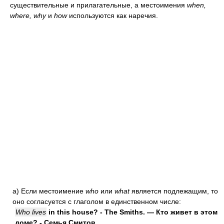
существительные и прилагательные, а местоимения
when,
where, why
и
how
используются как наречия.
а)
Если местоимение
who
или
what
является подлежащим, то
оно согласуется с глаголом в единственном числе:
Who lives
in this house? - The Smiths. — Кто живет в этом
доме? - Семья Смитов.