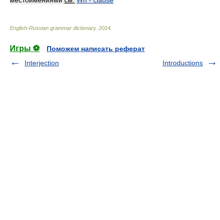
местоимениями
см.
Wh - clause
English-Russian grammar dictionary
.
2014
.
Игры ⚽
Поможем написать реферат
Interjection
Introductions