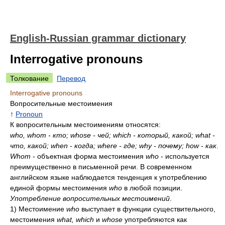
English-Russian grammar dictionary
Interrogative pronouns
Толкование
Перевод
Interrogative pronouns
Вопросительные местоимения
↑
Pronoun
К вопросительным местоимениям относятся:
who, whom - кто; whose - чей; which - который, какой; what -
что, какой; when - когда; where - где; why - почему; how - как
.
Whom
- объектная форма местоимения
who
- используется
преимущественно в письменной речи. В современном
английском языке наблюдается тенденция к употреблению
единой формы местоимения
who
в любой позиции.
Употребление вопросительных местоимений
.
1)
Местоимение
who
выступает в функции существительного,
местоимения
what, which
и
whose
употребляются как