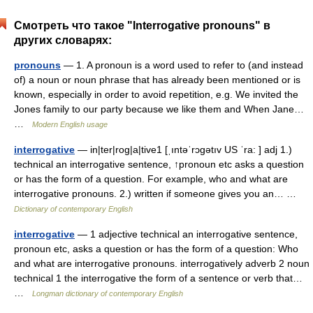
Смотреть что такое "Interrogative pronouns" в
других словарях:
pronouns
— 1. A pronoun is a word used to refer to (and instead
of) a noun or noun phrase that has already been mentioned or is
known, especially in order to avoid repetition, e.g. We invited the
Jones family to our party because we like them and When Jane…
…
Modern English usage
interrogative
— in|ter|rog|a|tive1 [ˌıntəˈrɔgətıv US ˈra: ] adj 1.)
technical an interrogative sentence, ↑pronoun etc asks a question
or has the form of a question. For example, who and what are
interrogative pronouns. 2.) written if someone gives you an… …
Dictionary of contemporary English
interrogative
— 1 adjective technical an interrogative sentence,
pronoun etc, asks a question or has the form of a question: Who
and what are interrogative pronouns. interrogatively adverb 2 noun
technical 1 the interrogative the form of a sentence or verb that…
…
Longman dictionary of contemporary English